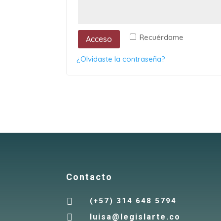
Recuérdame
Acceso
¿Olvidaste la contraseña?
Contáctanos ahora
y recibe asesoría personalizada
Contacto

(+57) 314 648 5794

luisa@legislarte.co